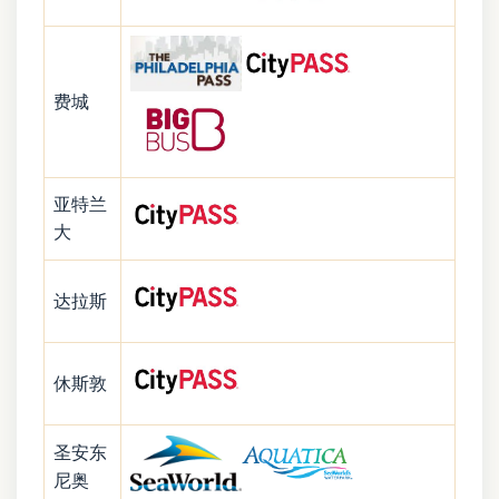
费城
亚特兰
大
达拉斯
休斯敦
圣安东
尼奥