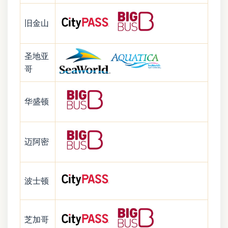
旧金山
圣地亚
哥
华盛顿
迈阿密
波士顿
芝加哥